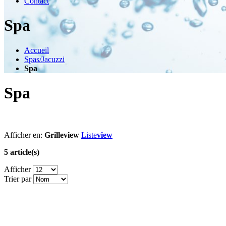
Contact
Spa
Accueil
Spas/Jacuzzi
Spa
Spa
Afficher en:
Grille
view
Liste
view
5 article(s)
Afficher
Trier par