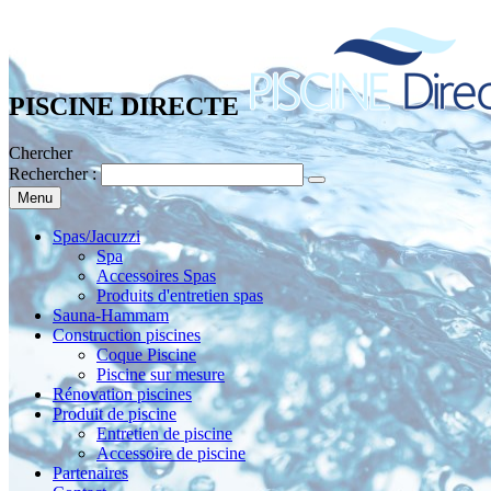
PISCINE DIRECTE
Chercher
Rechercher :
Menu
Spas/Jacuzzi
Spa
Accessoires Spas
Produits d'entretien spas
Sauna-Hammam
Construction piscines
Coque Piscine
Piscine sur mesure
Rénovation piscines
Produit de piscine
Entretien de piscine
Accessoire de piscine
Partenaires