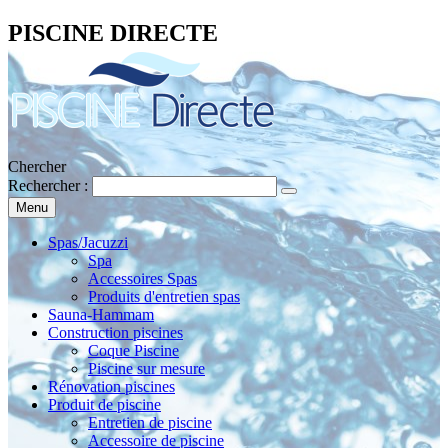
PISCINE DIRECTE
Chercher
Rechercher :
Menu
Spas/Jacuzzi
Spa
Accessoires Spas
Produits d'entretien spas
Sauna-Hammam
Construction piscines
Coque Piscine
Piscine sur mesure
Rénovation piscines
Produit de piscine
Entretien de piscine
Accessoire de piscine