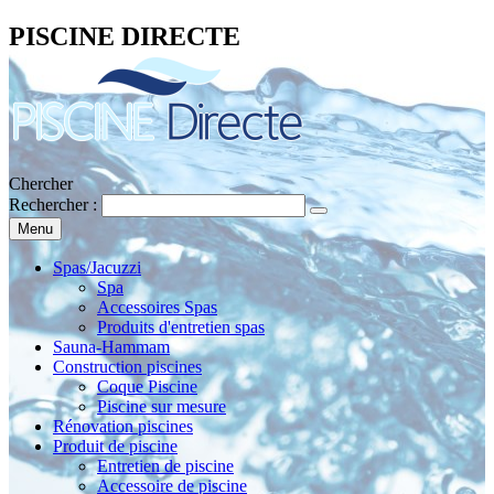
PISCINE DIRECTE
Chercher
Rechercher :
Menu
Spas/Jacuzzi
Spa
Accessoires Spas
Produits d'entretien spas
Sauna-Hammam
Construction piscines
Coque Piscine
Piscine sur mesure
Rénovation piscines
Produit de piscine
Entretien de piscine
Accessoire de piscine