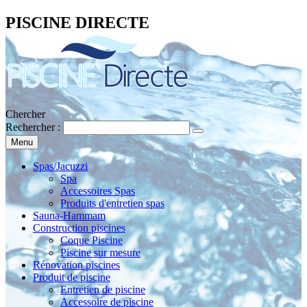
PISCINE DIRECTE
Chercher
Rechercher :
Menu
Spas/Jacuzzi
Spa
Accessoires Spas
Produits d'entretien spas
Sauna-Hammam
Construction piscines
Coque Piscine
Piscine sur mesure
Rénovation piscines
Produit de piscine
Entretien de piscine
Accessoire de piscine